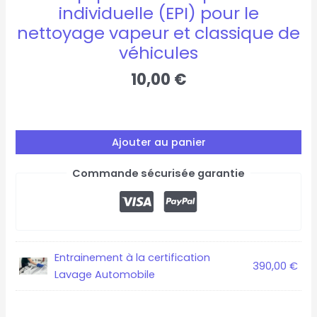
vapeur
individuelle (EPI) pour le
et
nettoyage vapeur et classique de
classique
véhicules
de
10,00
€
véhicules
Ajouter au panier
Commande sécurisée garantie
Entrainement à la certification
390,00
€
Lavage Automobile