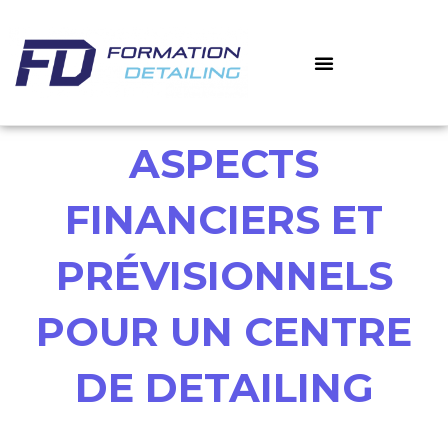
Aller
au
contenu
‎ ‎ ‎ MON COMPTE
MES COURS
ASPECTS
FINANCIERS ET
PRÉVISIONNELS
POUR UN CENTRE
DE DETAILING