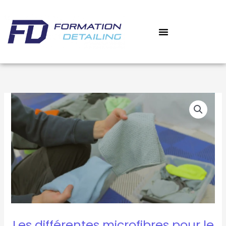
Aller
au
contenu
‎ ‎ ‎ MON COMPTE
MES COURS
quantité
de
Les
différentes
microfibres
pour
le
nettoyage
de
voiture
:
Les différentes microfibres pour le