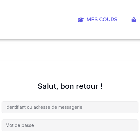
Aller
au
contenu
MES COURS
‎
Salut, bon retour !