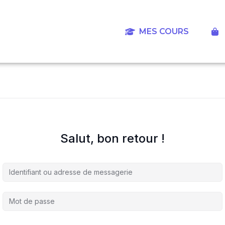
Aller
au
contenu
MES COURS
‎
Salut, bon retour !