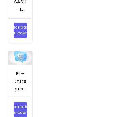
SASU
– La
socié
té
Inscription
par
au cours
actio
ns
simpli
fiée
EI –
Entre
prise
indivi
duell
Inscription
e
au cours