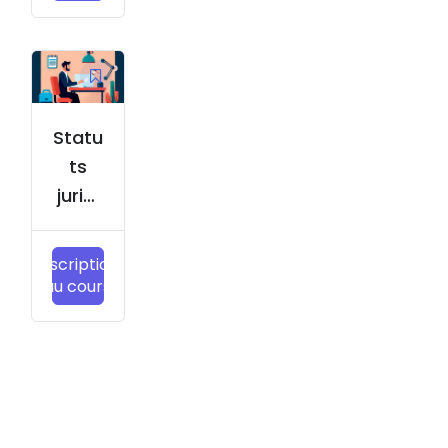
Statu
ts
juridi
ques
Inscription
au cours