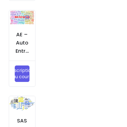
bilité
Limit
ée
AE –
Auto
Entre
prise
Inscription
au cours
SAS