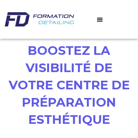
Aller
au
contenu
‎ ‎ ‎ MON COMPTE
MES COURS
BOOSTEZ LA
VISIBILITÉ DE
VOTRE CENTRE DE
PRÉPARATION
ESTHÉTIQUE