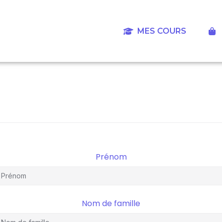
Aller
au
contenu
MES COURS
‎
Prénom
Nom de famille