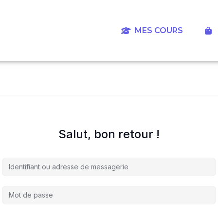
Aller
au
contenu
MES COURS
‎
Salut, bon retour !