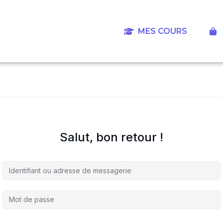
Aller
au
contenu
MES COURS
‎
Salut, bon retour !