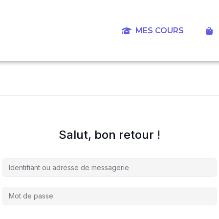
Aller
au
contenu
MES COURS
‎
Salut, bon retour !