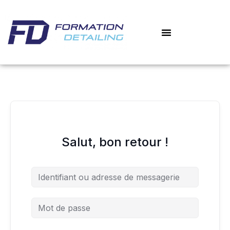
Aller
au
contenu
Salut, bon retour !