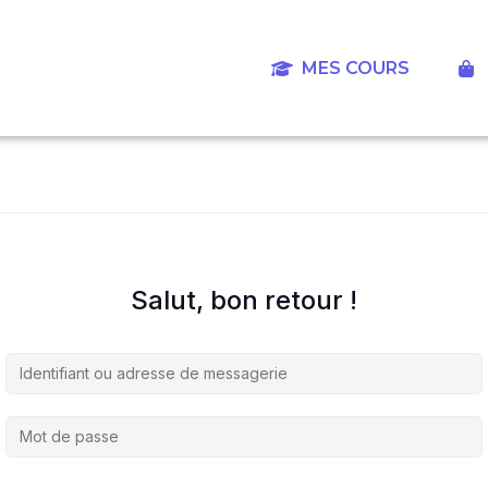
Aller
au
contenu
MES COURS
‎
Salut, bon retour !