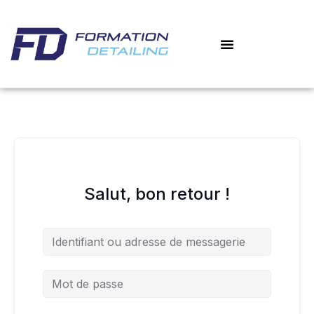
Aller
au
contenu
Salut, bon retour !