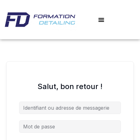
Aller
au
contenu
Salut, bon retour !