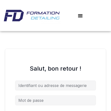
Aller
au
contenu
Salut, bon retour !