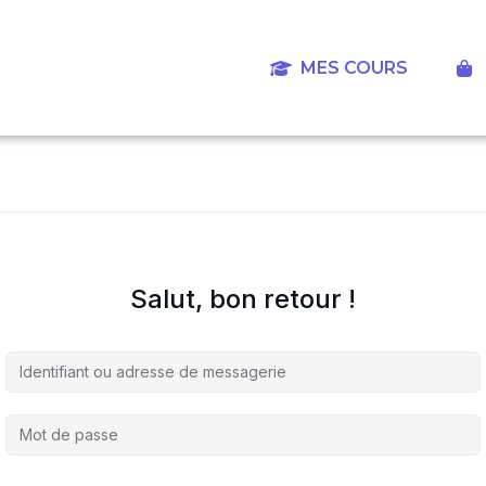
Aller
au
contenu
MES COURS
‎
Salut, bon retour !