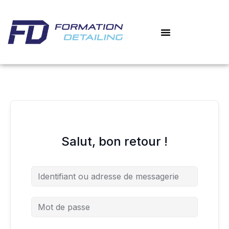
Aller
au
contenu
Salut, bon retour !