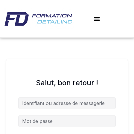
Aller
au
contenu
Salut, bon retour !