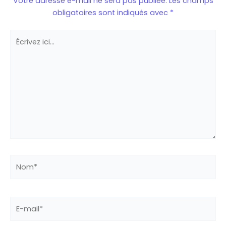
Votre adresse e-mail ne sera pas publiée.
Les champs
obligatoires sont indiqués avec
*
Écrivez
ici…
Nom*
E-
mail*